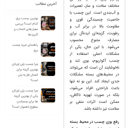
آخرین مطالب
مختلف ساخت و ساز، تعمیرات
و آب‌بندی است. این چسب با
بهترین چسب برق
خاصیت چسبندگی قوی و
کدام است؟ بررسی
مقاومت بالا در برابر آب و
معیارهای انتخاب و
رطوبت، گزینه‌ای ایده‌آل برای
کاربردها
مصارف متنوع محسوب
راهنمای خرید چسب
می‌شود. با این حال، یکی از
برق
مشکلات اصلی استفاده از
چسب آکواریوم، بوی تند و
چرا چسب پلی اورتان
ناخوشایند آن است که می‌تواند
بهترین گزینه برای
در محیط‌های بسته مشکلات
اتصال فلز به بتن
است؟
جدی ایجاد کند. این بو نه تنها
باعث ناراحتی افراد می‌شود،
چرا چسب پلی اورتان
بلکه در صورت تهویه ناکافی،
یکی از بهترین گزینه
ممکن است اثرات منفی بر
ها برای چسباندن
سطوح ناهموار است؟
سلامت نیز داشته باشد.
رفع بوی چسب در محیط بسته