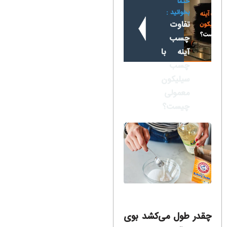
حتماً
بخوانید :
تفاوت
چسب
آینه با
چسب
سیلیکون
معمولی
چیست؟
چقدر طول می‌کشد بوی