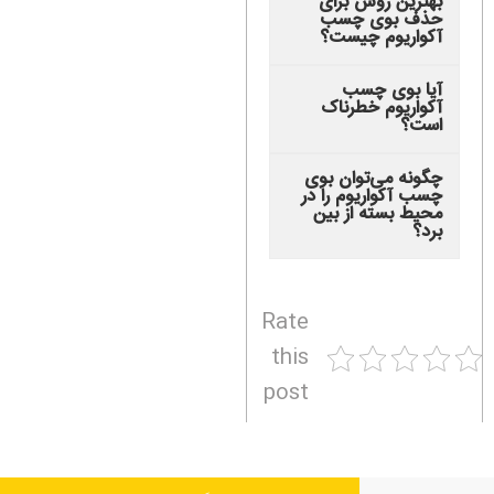
بهترین روش برای
حذف بوی چسب
آکواریوم چیست؟
آیا بوی چسب
آکواریوم خطرناک
است؟
چگونه می‌توان بوی
چسب آکواریوم را در
محیط بسته از بین
برد؟
Rate
this
post