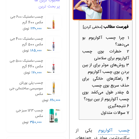
محبوب ترین ها
پر بحث ترین
چسب ماستیک 600 جی
مکس 400 گرم
فهرست مطالب
[
مخفی کردن
]
۲۳۰,۰۰۰
تومان
1
چرا چسب آکواریوم بو
چسب ماستیک 400 جی
می‌دهد؟
مکس 500 گرم
۱۸۵,۰۰۰
2
خطرات بوی چسب
تومان
آکواریوم برای سلامتی
چسب ماستیک 500 جی
3
روش‌های موثر برای از بین
مکس 440 گرم
بردن بوی چسب آکواریوم
۱۷۰,۰۰۰
تومان
4
راهکارهای خانگی برای
چسب پلی یورتان
حذف سریع بوی چسب
سوسیسی ساختمانی جی
5
چقدر طول می‌کشد بوی
مکس
چسب آکواریوم از بین برود؟
۸۹۰,۰۰۰
تومان
6
نتیجه‌گیری
چسب 123 سبز جی
7
سوالات متداول
مکس
۳۵۰,۰۰۰
تومان
چسب آکواریوم
یکی از
پرکاربردترین مواد در حوزه‌های