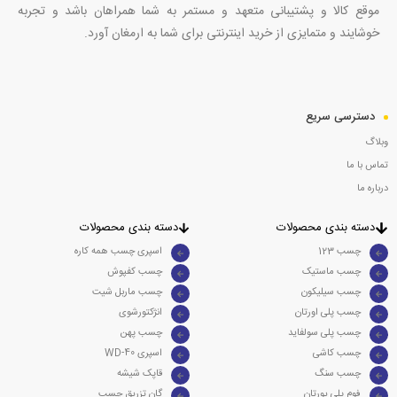
موقع کالا و پشتیبانی متعهد و مستمر به شما همراهان باشد و تجربه
خوشایند و متمایزی از خرید اینترنتی برای شما به ارمغان آورد.
دسترسی سریع
وبلاگ
تماس با ما
درباره ما
دسته بندی محصولات
دسته بندی محصولات
چسب 123
اسپری چسب همه کاره
چسب ماستیک
چسب کفپوش
چسب سیلیکون
چسب ماربل شیت
چسب پلی اورتان
انژکتورشوی
چسب پلی سولفاید
چسب پهن
چسب کاشی
WD-40 اسپری
چسب سنگ
قاپک شیشه
فوم پلی یورتان
گان تزریق چسب