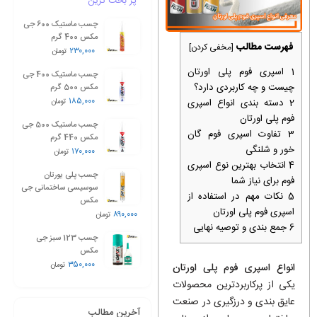
پر بحث ترین
چسب ماستیک 600 جی
مکس 400 گرم
فهرست مطالب
[
مخفی کردن
]
۲۳۰,۰۰۰
تومان
1
اسپری فوم پلی اورتان
چسب ماستیک 400 جی
چیست و چه کاربردی دارد؟
مکس 500 گرم
۱۸۵,۰۰۰
2
دسته‌ بندی انواع اسپری
تومان
فوم پلی اورتان
چسب ماستیک 500 جی
3
تفاوت اسپری فوم گان
مکس 440 گرم
‌خور و شلنگی
۱۷۰,۰۰۰
تومان
4
انتخاب بهترین نوع اسپری
چسب پلی یورتان
فوم برای نیاز شما
سوسیسی ساختمانی جی
5
نکات مهم در استفاده از
مکس
اسپری فوم پلی اورتان
۸۹۰,۰۰۰
تومان
6
جمع ‌بندی و توصیه نهایی
چسب 123 سبز جی
مکس
۳۵۰,۰۰۰
تومان
انواع اسپری فوم پلی اورتان
یکی از پرکاربردترین محصولات
عایق بندی و درزگیری در صنعت
آخرین مطالب