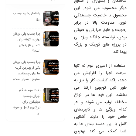
ساختمان و بسیاری از صنایع
دیگر محسوب می‌ شود. این
راهنمای خرید چسب
محصول با خاصیت چسبندگی
برق
قوی، مقاومت بالا در برابر
رطوبت و عایق حرارتی و صوتی
چرا چسب پلی اورتان
بودن، توانسته جایگاه ویژه ‌ای
بهترین گزینه برای
در پروژه ‌های کوچک و بزرگ
اتصال فلز به بتن
پیدا کند.
است؟
چرا چسب پلی اورتان
استفاده از اسپری فوم نه تنها
یکی از بهترین گزینه
سرعت اجرا را افزایش می
ها برای چسباندن
سطوح ناهموار است؟
‌دهد، بلکه کیفیت کار را نیز به
طور قابل توجهی ارتقا می‌
نکات مهم هنگام
بخشد. این فوم ‌ها در انواع
اجرای چسب
مختلف تولید می ‌شوند و هر
سیلیکون برای
درزگیری کامل و حرفه
کدام ویژگی‌ ها و کاربردهای
ای
خاص خود را دارند. آشنایی
کامل با این دسته‌ بندی ‌ها به
شما کمک می ‌کند بهترین