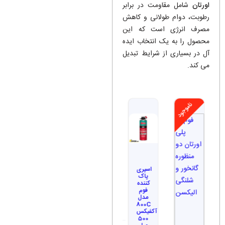
اورتان
شامل مقاومت در برابر
رطوبت، دوام طولانی و کاهش
مصرف انرژی است که این
محصول را به یک انتخاب ایده‌
آل در بسیاری از شرایط تبدیل
می ‌کند.
ناموجود
ناموجود
اسپری
فوم
فوم
پاک
پلی
پلی
کننده
یورتان
یورتان
فوم
600
840
مدل
شیلنگی
تفنگی
800C
جی
جی
آکفیکس
مکس
مکس
500