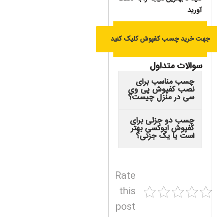
آورید
جهت خرید چسب کفپوش کلیک کنید
سوالات متداول
چسب مناسب برای
نصب کفپوش پی وی
سی در منزل چیست؟
چسب دو جزئی برای
کفپوش اپوکسی بهتر
است یا یک جزئی؟
Rate
this
post