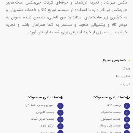
مکس میراث‌دار تجربه ارزشمند و حرفه‌ای شرکت جی‌مکس است.هایپر
جی‌مکس در نظر دارد با استفاده از سیستم توزیع کالا و خدمات مشتریان و
به کارگیری زیر ساخت‌های استاندارد بین المللی، تضمین کننده تحویل به
موقع کالا و پشتیبانی متعهد و مستمر به شما همراهان باشد و تجربه
خوشایند و متمایزی از خرید اینترنتی برای شما به ارمغان آورد.
دسترسی سریع
وبلاگ
تماس با ما
درباره ما
دسته بندی محصولات
دسته بندی محصولات
چسب 123
اسپری چسب همه کاره
چسب ماستیک
چسب کفپوش
چسب سیلیکون
چسب ماربل شیت
چسب پلی اورتان
انژکتورشوی
چسب پلی سولفاید
چسب پهن