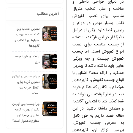
در دنیای طراحی داخلی و
ساخت ‌و ساز، انتخاب متریال
آخرین مطالب
مناسب برای نصب کفپوش
نقش بسیار مهمی در دوام و
بهترین چسب برق
زیبایی فضا دارد. یکی از عوامل
کدام است؟ بررسی
تاثیرگذار در این فرآیند، استفاده
معیارهای انتخاب و
از چسب مناسب برای نصب
کاربردها
انواع کفپوش است. اما
چسب
راهنمای خرید چسب
کفپوش چیست
و چه ویژگی
برق
‌هایی باید داشته باشد تا بهترین
عملکرد را ارائه دهد؟ آشنایی با
چرا چسب پلی اورتان
انواع چسب کفپوش
، کاربردهای
بهترین گزینه برای
هرکدام و نکاتی که هنگام خرید
اتصال فلز به بتن
است؟
باید در نظر گرفت، می ‌تواند به
شما کمک کند تا انتخابی آگاهانه
چرا چسب پلی اورتان
و مطمئن داشته باشید. در این
یکی از بهترین گزینه
مقاله قصد داریم به طور کامل
ها برای چسباندن
سطوح ناهموار است؟
به معرفی چسب کفپوش،
بررسی انواع آن، کاربردهای