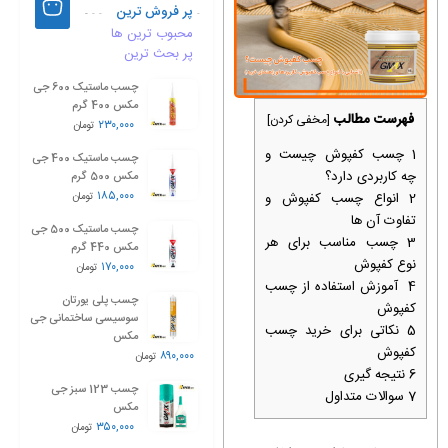
پر فروش ترین
محبوب ترین ها
پر بحث ترین
چسب ماستیک 600 جی
مکس 400 گرم
فهرست مطالب
[
مخفی کردن
]
۲۳۰,۰۰۰
تومان
1
چسب کفپوش چیست و
چسب ماستیک 400 جی
چه کاربردی دارد؟
مکس 500 گرم
۱۸۵,۰۰۰
2
انواع چسب کفپوش و
تومان
تفاوت آن ‌ها
چسب ماستیک 500 جی
3
چسب مناسب برای هر
مکس 440 گرم
نوع کفپوش
۱۷۰,۰۰۰
تومان
4
آموزش استفاده از چسب
چسب پلی یورتان
کفپوش
سوسیسی ساختمانی جی
5
نکاتی برای خرید چسب
مکس
کفپوش
۸۹۰,۰۰۰
تومان
6
نتیجه گیری
چسب 123 سبز جی
7
سوالات متداول
مکس
۳۵۰,۰۰۰
تومان