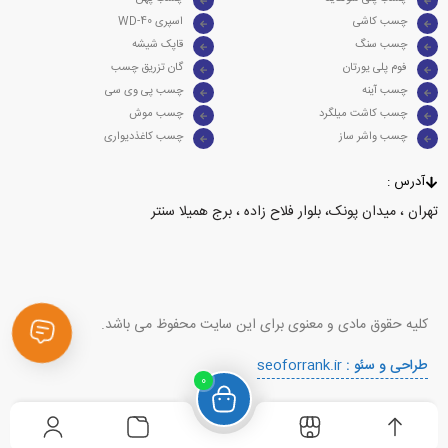
چسب کاشی
WD-40 اسپری
چسب سنگ
قاپک شیشه
فوم پلی یورتان
گان تزریق چسب
چسب آینه
چسب پی وی سی
چسب کاشت میلگرد
چسب موش
چسب واشر ساز
چسب کاغذدیواری
آدرس :
تهران ، میدان پونک، بلوار فلاح زاده ، برج همیلا سنتر
کلیه حقوق مادی و معنوی برای این سایت محفوظ می باشد.
طراحی و سئو :
seoforrank.ir
0
رفتن به بالا