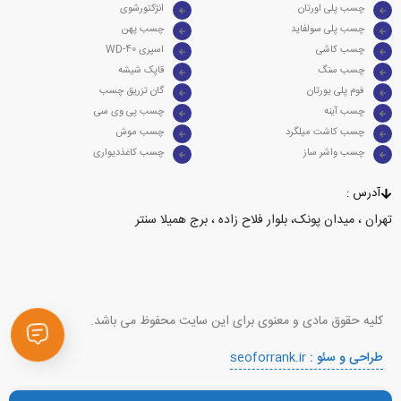
چسب پلی اورتان
انژکتورشوی
چسب پلی سولفاید
چسب پهن
چسب کاشی
WD-40 اسپری
چسب سنگ
قاپک شیشه
فوم پلی یورتان
گان تزریق چسب
چسب آینه
چسب پی وی سی
چسب کاشت میلگرد
چسب موش
چسب واشر ساز
چسب کاغذدیواری
آدرس :
تهران ، میدان پونک، بلوار فلاح زاده ، برج همیلا سنتر
کلیه حقوق مادی و معنوی برای این سایت محفوظ می باشد.
طراحی و سئو :
seoforrank.ir