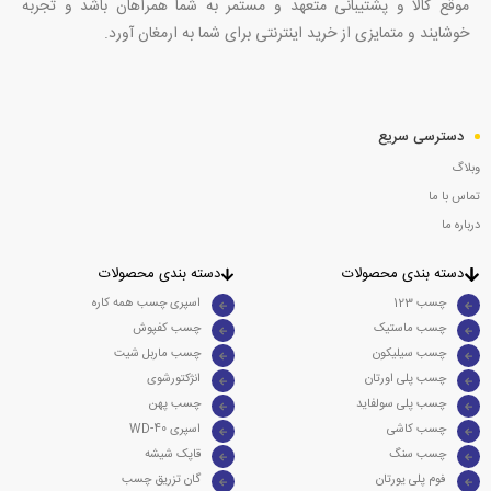
موقع کالا و پشتیبانی متعهد و مستمر به شما همراهان باشد و تجربه
خوشایند و متمایزی از خرید اینترنتی برای شما به ارمغان آورد.
دسترسی سریع
وبلاگ
تماس با ما
درباره ما
دسته بندی محصولات
دسته بندی محصولات
چسب 123
اسپری چسب همه کاره
چسب ماستیک
چسب کفپوش
چسب سیلیکون
چسب ماربل شیت
چسب پلی اورتان
انژکتورشوی
چسب پلی سولفاید
چسب پهن
چسب کاشی
WD-40 اسپری
چسب سنگ
قاپک شیشه
فوم پلی یورتان
گان تزریق چسب